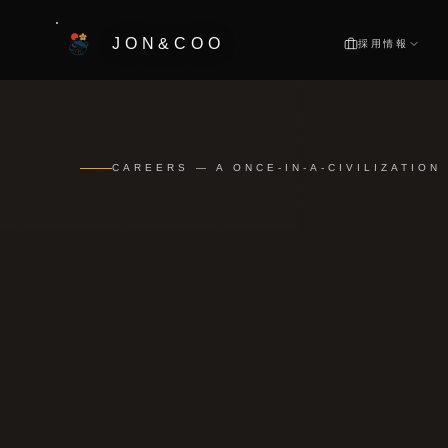
メインコンテンツへスキップ
JON&COO
採用情報
採用情報
IT採用
エンジニア
CAREERS — A ONCE-IN-A-CIVILIZATION
マーケ
マーケティ
イベン
イベント作
動画制
動画編集・