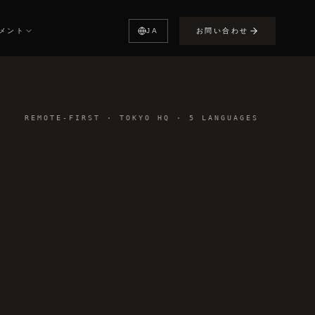
メント
JA
お問い合わせ
02
04
03
ュメント
ヘルプ
ポート・よくある質問
REMOTE-FIRST · TOKYO HQ · 5 LANGUAGES
プライバシーポリシー
報
ータ保護方針
利用規約
ービス利用規約
JON&COO · CULTURE × CODE
LTURE × CODE