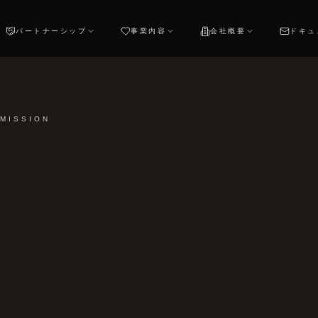
パートナーシップ
事業内容
会社概要
ドキュ
05
03
パートナーシップ
事業内容
会社概要
ドキ
イベント主催者
Matsuri
会社概要
・開発職
イベント企画・運営パートナー
文化イベントプラットフォーム運営
Jon&Cooについて
サ
 MISSION
ティングチーム
店舗パートナー
J-Times
メディア
ング・企画職
小売・飲食店との連携
日本発 メディア
プレスリリース・掲載情
デ
JON&COO · CULTURE × CODE
ト運営
個人パートナー
イベント
成から運営
個人事業主・フリーランス
開催イベント・セミナー
サ
JON&COO · CULTURE × CODE
作チーム
コミュニティ
撮影
社会貢献・地域活動
JON&COO · CU