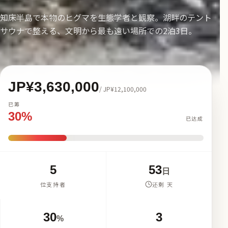
知床半島で本物のヒグマを生態学者と観察。湖畔のテント
サウナで整える、文明から最も遠い場所での2泊3日。
JP¥3,630,000
/
JP¥12,100,000
已筹
30%
已达成
5
53
日
位支持者
还剩 天
30
3
%