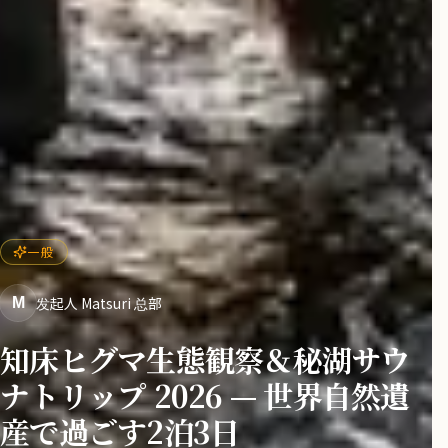
一般
发起人 Matsuri 总部
M
知床ヒグマ生態観察＆秘湖サウ
ナトリップ 2026 — 世界自然遺
産で過ごす2泊3日