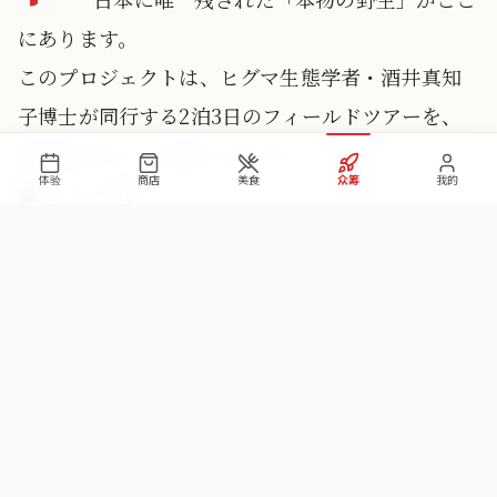
にあります。
このプロジェクトは、ヒグマ生態学者・酒井真知
子博士が同行する2泊3日のフィールドツアーを、
世界中のゲストに開くものです。
体验
商店
美食
众筹
我的
■ ツアー内容
Day 1: ガイドベース集合 → ヒグマトラッキング講
習 → 半島先端 知床岬へ
Day 2: 早朝のフィールド観察（ヒグマの足跡・
糞・捕食痕跡）→ 秘湖キャンプ → 湖畔テントサウ
ナ
Day 3: 朝サウナ → 朝食 → 解散
■ 集まった資金で