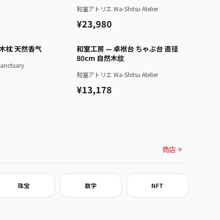
和室アトリエ Wa-Shitsu Atelier
¥23,980
已认证
已认证
桧木枕 天然香气
和室工房 — 卓袱台 ちゃぶ台 直径
80cm 自然木纹
nctuary
和室アトリエ Wa-Shitsu Atelier
¥13,178
商店
珠宝
数字
NFT