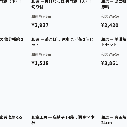
已认证
已认证
弁当箱（小）仕
和選 — 曲げわっぱ 弁当箱（大）仕
和選 — ミニ
切り付
忠晴
和選 Wa-Sen
和選 Wa-Sen
¥2,937
¥2,420
已认证
已认证
ス 鉄分補給 3
和選 — 茶こぼし 建水 こげ茶 3個セ
和選 — 美濃
ット
トセット
和選 Wa-Sen
和選 Wa-Sen
¥1,518
¥3,861
已认证
已认证
 玄关收纳 6双
和室工房 — 座椅子 14段可调 麻×木
和選 — 有田
纹
24cm