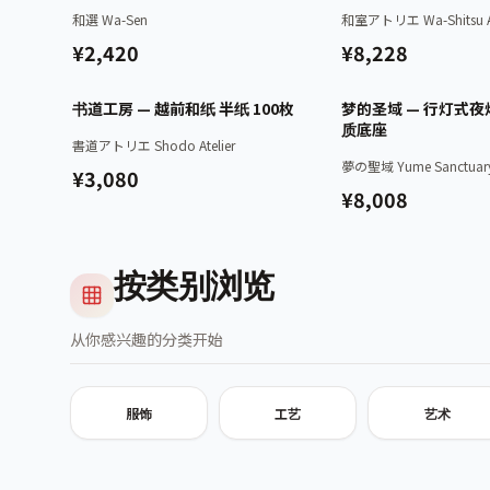
和選 Wa-Sen
和室アトリエ Wa-Shitsu At
¥2,420
¥8,228
已认证
书道工房 — 越前和纸 半纸 100枚
梦的圣域 — 行灯式夜灯
质底座
書道アトリエ Shodo Atelier
夢の聖域 Yume Sanctuar
¥3,080
¥8,008
按类别浏览
从你感兴趣的分类开始
服饰
工艺
艺术