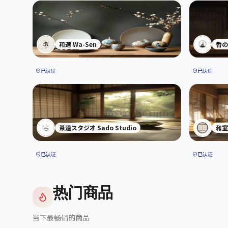
和選 Wa-Sen
香の
已认证
已认证
茶道スタジオ Sado Studio
和室ア
已认证
已认证
热门商品
当下最畅销的商品