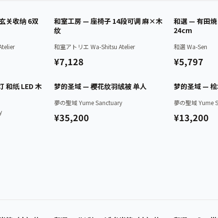
已认证
已认证
 玄关收纳 6双
和室工房 — 座椅子 14段可调 麻×木
和選 — 有田
纹
24cm
elier
和室アトリエ Wa-Shitsu Atelier
和選 Wa-Sen
¥7,128
¥5,797
已认证
已认证
 和纸 LED 木
梦的圣域 — 樱花纹羽绒被 单人
梦的圣域 — 
夢の聖域 Yume Sanctuary
夢の聖域 Yume Sa
y
¥35,200
¥13,200