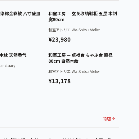
已认证
已认证
焼 染錦金彩紋 八寸盛皿
和室工房 — 玄关收纳鞋柜 五层 木制
宽80cm
和室アトリエ Wa-Shitsu Atelier
¥23,980
已认证
已认证
桧木枕 天然香气
和室工房 — 卓袱台 ちゃぶ台 直径
80cm 自然木纹
nctuary
和室アトリエ Wa-Shitsu Atelier
¥13,178
商店