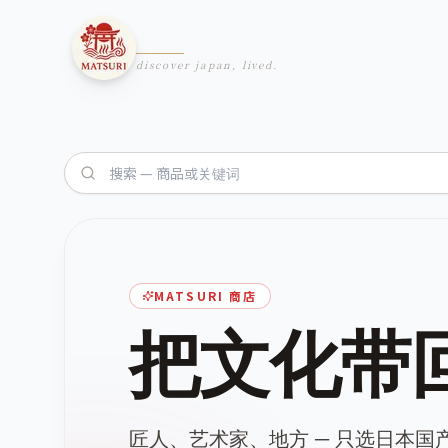
本文へスキップ
跳转到主要内容
MATSURI
discover japan, lived.
MATSURI 商店
把文化带
匠人、艺术家、地方 ─ 只选日本国