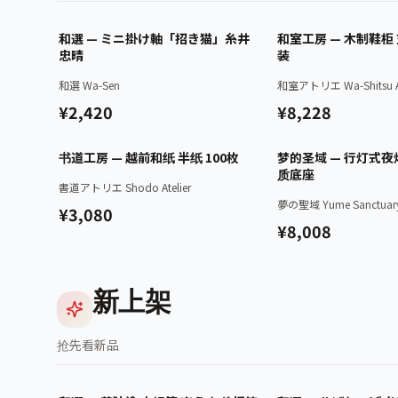
已认证
和選 — ミニ掛け軸「招き猫」糸井
和室工房 — 木制鞋柜
忠晴
装
和選 Wa-Sen
和室アトリエ Wa-Shitsu At
¥2,420
¥8,228
已认证
书道工房 — 越前和纸 半纸 100枚
梦的圣域 — 行灯式夜灯
质底座
書道アトリエ Shodo Atelier
夢の聖域 Yume Sanctuar
¥3,080
¥8,008
新上架
抢先看新品