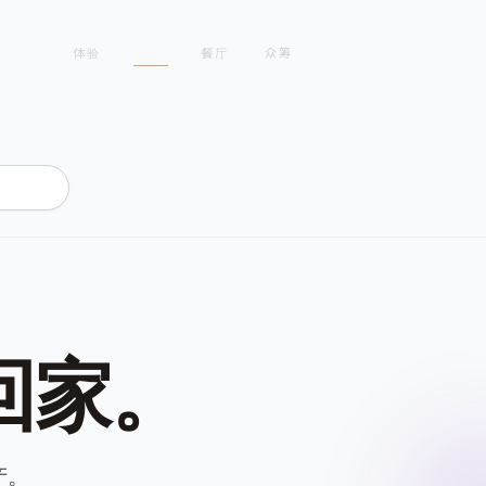
体验
商店
餐厅
众筹
回家。
产。