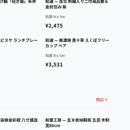
已认证
已认证
掛け軸「招き猫」糸井
和選 — 洛北 刺繍入り二巾風呂敷＆
金封包み 紫
和選 Wa-Sen
¥2,475
已认证
已认证
焼 ビスケ ランチプレー
和選 — 美濃焼 黒十草 えくぼフリー
カップ ペア
和選 Wa-Sen
¥3,531
商店
已认证
已认证
焼 染錦金彩紋 八寸盛皿
和室工房 — 玄关收纳鞋柜 五层 木制
宽80cm