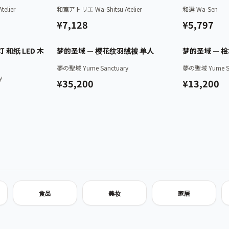
elier
和室アトリエ Wa-Shitsu Atelier
和選 Wa-Sen
¥7,128
¥5,797
已认证
已认证
 和纸 LED 木
梦的圣域 — 樱花纹羽绒被 单人
梦的圣域 — 
夢の聖域 Yume Sanctuary
夢の聖域 Yume Sa
y
¥35,200
¥13,200
食品
美妆
家居