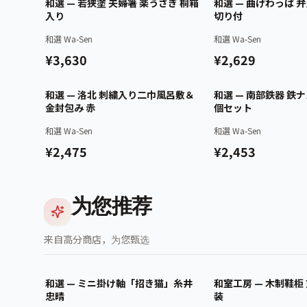
已认证
和選 — 若狭塗 夫婦箸 楽うさぎ 桐箱
和選 — 曲げわっぱ 
入り
切り付
和選 Wa-Sen
和選 Wa-Sen
¥3,630
¥2,629
已认证
和選 — 洛北 刺繍入り二巾風呂敷＆
和選 — 南部鉄器 鉄ナ
金封包み 赤
個セット
和選 Wa-Sen
和選 Wa-Sen
¥2,475
¥2,453
为您推荐
来自高分商店，为您甄选
已认证
和選 — ミニ掛け軸「招き猫」糸井
和室工房 — 木制鞋柜
忠晴
装