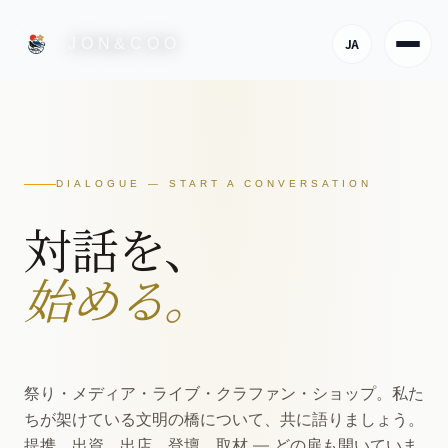
メインコンテンツへスキップ
JON&COO
JA
DIALOGUE — START A CONVERSATION
対話を、
始める。
祭り・メディア・ライブ・クラファン・ショップ。私た
ちが架けている文明の橋について、共に語りましょう。
提携、出資、出店、登壇、取材 — どの扉も開いていま