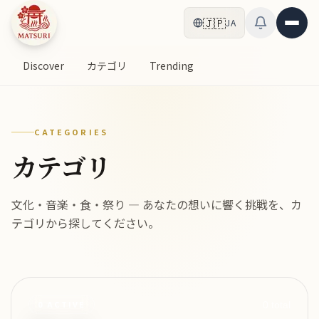
メインコンテンツへスキップ
🇯🇵
JA
Discover
カテゴリ
Trending
CATEGORIES
カテゴリ
文化・音楽・食・祭り — あなたの想いに響く挑戦を、カ
テゴリから探してください。
0
ACTIVE
0
total