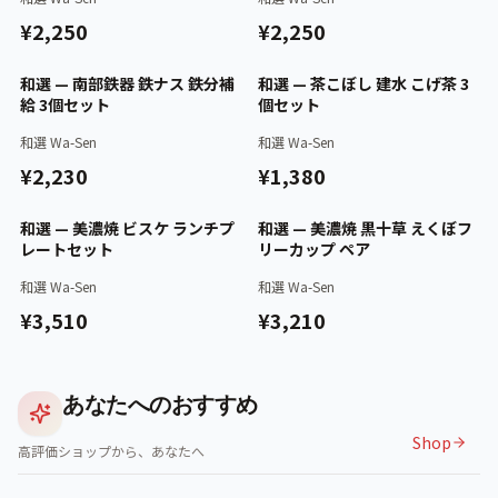
¥2,250
¥2,250
認証済
認証済
和選 — 南部鉄器 鉄ナス 鉄分補
和選 — 茶こぼし 建水 こげ茶 3
給 3個セット
個セット
和選 Wa-Sen
和選 Wa-Sen
¥2,230
¥1,380
認証済
認証済
和選 — 美濃焼 ビスケ ランチプ
和選 — 美濃焼 黒十草 えくぼフ
レートセット
リーカップ ペア
和選 Wa-Sen
和選 Wa-Sen
¥3,510
¥3,210
あなたへのおすすめ
Shop
高評価ショップから、あなたへ