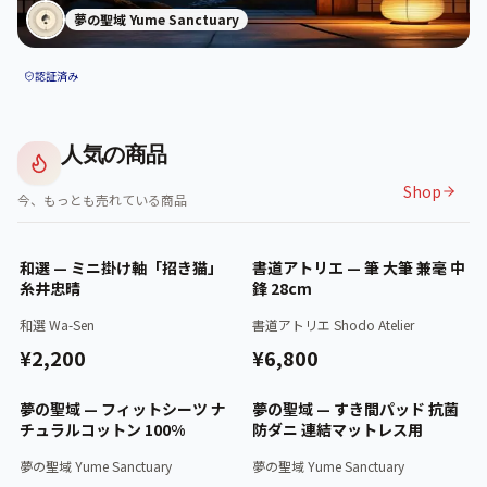
夢の聖域 Yume Sanctuary
認証済み
人気の商品
Shop
今、もっとも売れている商品
認証済
認証済
和選 — ミニ掛け軸「招き猫」
書道アトリエ — 筆 大筆 兼毫 中
糸井忠晴
鋒 28cm
和選 Wa-Sen
書道アトリエ Shodo Atelier
¥2,200
¥6,800
認証済
認証済
夢の聖域 — フィットシーツ ナ
夢の聖域 — すき間パッド 抗菌
チュラルコットン 100%
防ダニ 連結マットレス用
夢の聖域 Yume Sanctuary
夢の聖域 Yume Sanctuary