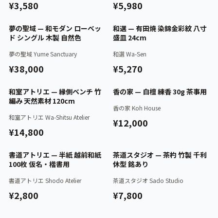
¥3,580
¥5,980
認証済
認証済
夢の聖域 — 和モダン ローベッ
和選 — 有田焼 染錦金彩紋 八寸
ド シングル 木製 自然色
盛皿 24cm
夢の聖域 Yume Sanctuary
和選 Wa-Sen
¥38,000
¥5,270
認証済
認証済
和室アトリエ — 縁側ベンチ 竹
香の家 — 白檀 練香 30g 茶事用
編み 天然素材 120cm
香の家 Koh House
和室アトリエ Wa-Shitsu Atelier
¥12,000
¥14,800
認証済
認証済
書道アトリエ — 半紙 越前和紙
茶道スタジオ — 茶杓 竹製 千利
100枚 仮名・楷書用
休型 銘あり
書道アトリエ Shodo Atelier
茶道スタジオ Sado Studio
¥2,800
¥7,800