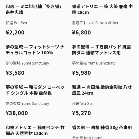
認証済
認証済
和選 — ミニ掛け軸「招き猫」
書道アトリエ — 筆 大筆 兼毫 中
糸井忠晴
鋒 28cm
和選 Wa-Sen
書道アトリエ Shodo Atelier
¥2,200
¥6,800
認証済
認証済
夢の聖域 — フィットシーツ ナ
夢の聖域 — すき間パッド 抗菌
チュラルコットン 100%
防ダニ 連結マットレス用
夢の聖域 Yume Sanctuary
夢の聖域 Yume Sanctuary
¥3,580
¥5,980
認証済
認証済
夢の聖域 — 和モダン ローベッ
和選 — 有田焼 染錦金彩紋 八寸
ド シングル 木製 自然色
盛皿 24cm
夢の聖域 Yume Sanctuary
和選 Wa-Sen
¥38,000
¥5,270
認証済
認証済
和室アトリエ — 縁側ベンチ 竹
香の家 — 白檀 練香 30g 茶事用
編み 天然素材 120cm
香の家 Koh House