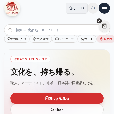
本文へスキップ
メインコンテンツへスキップ
🇯🇵
JA
お気に入り
注文履歴
メッセージ
カート
販売者
MATSURI SHOP
文化を、持ち帰る。
職人、アーティスト、地域 ─ 日本発の国産品だけを。
Shop を見る
Shop