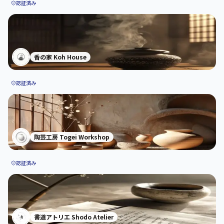
認証済み
香の家 Koh House
認証済み
陶芸工房 Togei Workshop
認証済み
書道アトリエ Shodo Atelier