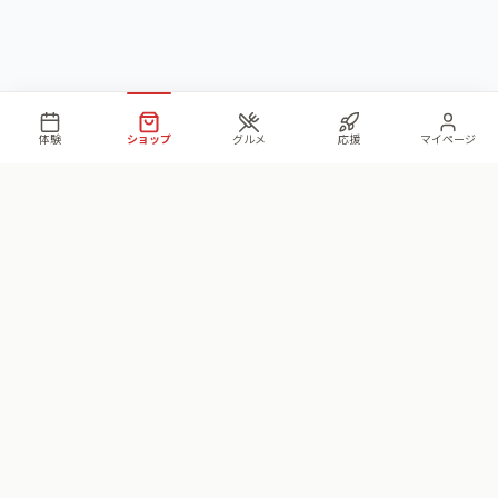
体験
ショップ
グルメ
応援
マイページ
Matsuri
国際体験プラットフォ
ーム
日本の文化を本物の体験を通じて発見しよう。