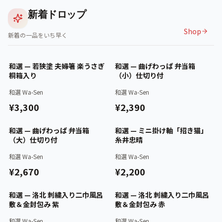
新着ドロップ
Shop
新着の一品をいち早く
認証済
認証済
和選 — 若狭塗 夫婦箸 楽うさぎ
和選 — 曲げわっぱ 弁当箱
桐箱入り
（小）仕切り付
和選 Wa-Sen
和選 Wa-Sen
¥3,300
¥2,390
認証済
認証済
和選 — 曲げわっぱ 弁当箱
和選 — ミニ掛け軸「招き猫」
（大）仕切り付
糸井忠晴
和選 Wa-Sen
和選 Wa-Sen
¥2,670
¥2,200
認証済
認証済
和選 — 洛北 刺繍入り二巾風呂
和選 — 洛北 刺繍入り二巾風呂
敷＆金封包み 紫
敷＆金封包み 赤
和選 Wa-Sen
和選 Wa-Sen