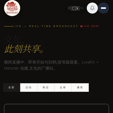
跳转到主要内容
🇨🇳
ZH
LIVE — REAL-TIME BROADCAST
LIVE NOW
文化,
此刻共享。
横跨直播中、即将开始与归档,按等级观看。LiveKit +
Hetzner 自建,文化的广播站。
全部
活动
商店
众筹
播客