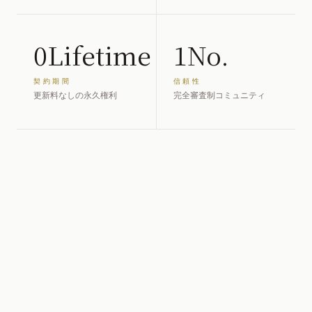
0Lifetime
1No.
契約期間
信頼性
更新料なしの永久権利
完全審査制コミュニティ
参画企業・パートナー
グローバル商社
ITスタートアップ
語学スクール
士業・専門家