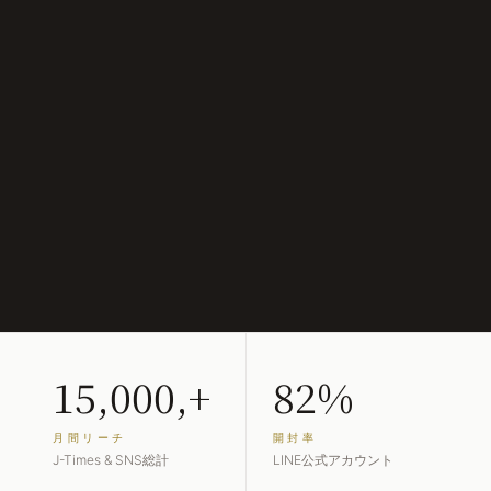
15,000,+
82%
月間リーチ
開封率
J-Times & SNS総計
LINE公式アカウント