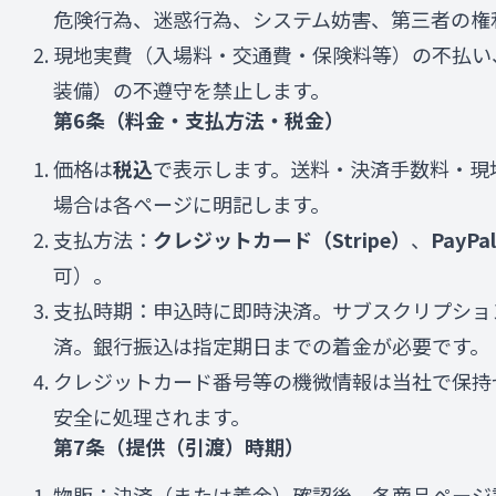
危険行為、迷惑行為、システム妨害、第三者の権
現地実費（入場料・交通費・保険料等）の不払い
装備）の不遵守を禁止します。
第6条（料金・支払方法・税金）
価格は
税込
で表示します。送料・決済手数料・現
場合は各ページに明記します。
支払方法：
クレジットカード（Stripe）
、
PayPal
可）。
支払時期：申込時に即時決済。サブスクリプショ
済。銀行振込は指定期日までの着金が必要です。
クレジットカード番号等の機微情報は当社で保持
安全に処理されます。
第7条（提供（引渡）時期）
物販：決済（または着金）確認後、各商品ページ